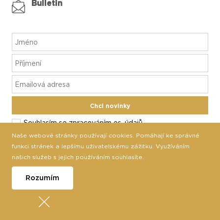
Bulletin
Chci novinky
Souhlasím se
zpracováním os. údajů
Naše webové stránky používají cookies. Pomáhají ke správné
funkci stránek a lepšímu uživatelskému zážitku. Využíváním
našich služeb s jejich používáním souhlasíte.
Rozumím
© 2026 Copyright PIXMAN