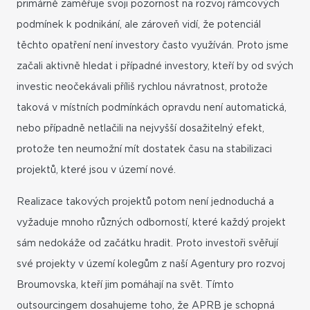
primárně zaměřuje svoji pozornost na rozvoj rámcových
podmínek k podnikání, ale zároveň vidí, že potenciál
těchto opatření není investory často využíván. Proto jsme
začali aktivně hledat i případné investory, kteří by od svých
investic neočekávali příliš rychlou návratnost, protože
taková v místních podmínkách opravdu není automatická,
nebo případně netlačili na nejvyšší dosažitelný efekt,
protože ten neumožní mít dostatek času na stabilizaci
projektů, které jsou v území nové.
Realizace takových projektů potom není jednoduchá a
vyžaduje mnoho různých odborností, které každý projekt
sám nedokáže od začátku hradit. Proto investoři svěřují
své projekty v území kolegům z naší Agentury pro rozvoj
Broumovska, kteří jim pomáhají na svět. Tímto
outsourcingem dosahujeme toho, že APRB je schopná