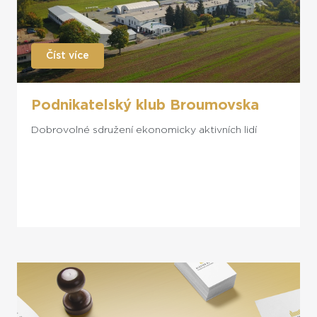
Číst více
Podnikatelský klub Broumovska
Dobrovolné sdružení ekonomicky aktivních lidí