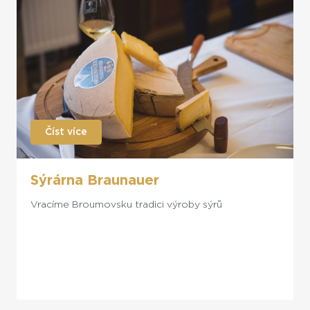
Číst více
Sýrárna Braunauer
Vracíme Broumovsku tradici výroby sýrů