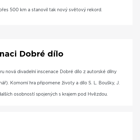
u přes 500 km a stanovil tak nový světový rekord.
naci Dobré dílo
u nová divadelní inscenace Dobré dílo z autorské dílny
ř). Komorní hra připomene životy a dílo S. L. Boušky, J.
 dalších osobností spojených s krajem pod Hvězdou.