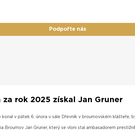
Podpořte nás
za rok 2025 získal Jan Gruner
 konal v pátek 6. února v sále Dřevník v broumovském klášteře,
zia Broumov Jan Gruner, který se vloni stal ambasadorem prestiž