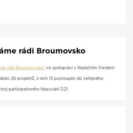
 Máme rádi Broumovsko
me rádi Broumov(sko)
ve spolupráci s Nadačním fondem
ásilo 26 projektů, z nich 13 postoupilo do veřejného
troj participativního hlasování D21.