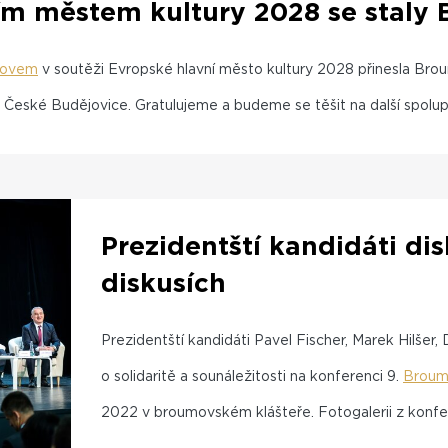
m městem kultury 2028 se staly 
movem
v soutěži Evropské hlavní město kultury 2028 přinesla Bro
 České Budějovice. Gratulujeme a budeme se těšit na další spolup
Prezidentští kandidáti d
diskusích
Prezidentští kandidáti Pavel Fischer, Marek Hilšer,
o solidaritě a sounáležitosti na konferenci 9.
Broum
2022 v broumovském klášteře. Fotogalerii z konf