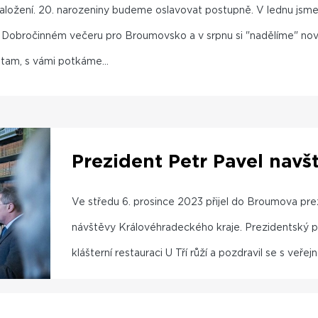
aložení. 20. narozeniny budeme oslavovat postupně. V lednu jsme 
a Dobročinném večeru pro Broumovsko a v srpnu si "nadělíme" nov
tam, s vámi potkáme...
Prezident Petr Pavel navš
Ve středu 6. prosince 2023 přijel do Broumova pr
návštěvy Královéhradeckého kraje. Prezidentský pár
klášterní restauraci U Tří růží a pozdravil se s ve