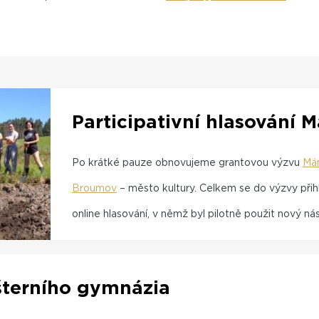
Participativní hlasování
Po krátké pauze obnovujeme grantovou výzvu
Má
Broumov
– město kultury. Celkem se do výzvy přihl
online hlasování, v němž byl pilotně použit nový nás
šterního gymnázia