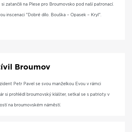
si zatančili na Plese pro Broumovsko pod naší patronací.
ou inscenaci "Dobré dílo. Bouška – Opasek – Kryl".
tívil Broumov
ezident Petr Pavel se svou manželkou Evou v rámci
 si prohlédl broumovský klášter, setkal se s patrioty v
řejností na broumovském náměstí.