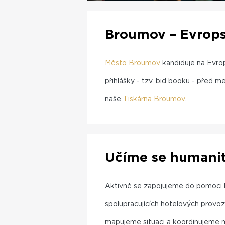
Broumov – Evrops
Město Broumov
kandiduje na Evrop
přihlášky - tzv. bid booku - před 
naše
Tiskárna Broumov
.
Učíme se humanit
Aktivně se zapojujeme do pomoci li
spolupracujících hotelových provoz
mapujeme situaci a koordinujeme m