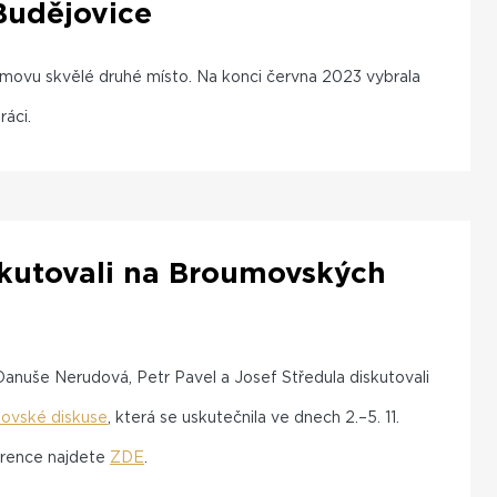
Budějovice
umovu skvělé druhé místo. Na konci června 2023 vybrala
ráci.
iskutovali na Broumovských
 Danuše Nerudová, Petr Pavel a Josef Středula diskutovali
ovské diskuse
, která se uskutečnila ve dnech 2.–5. 11.
erence najdete
ZDE
.