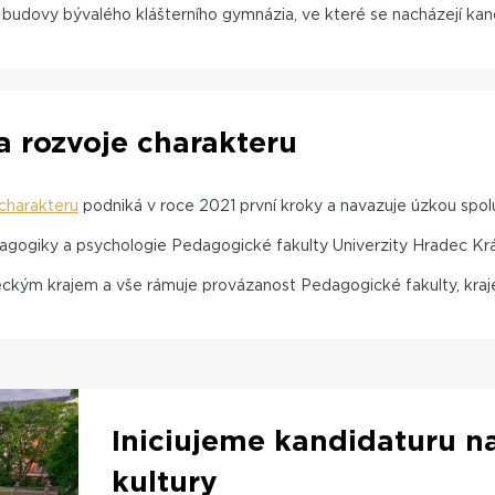
 budovy bývalého klášterního gymnázia, ve které se nacházejí ka
a rozvoje charakteru
charakteru
podniká v roce 2021 první kroky a navazuje úzkou spolu
dagogiky a psychologie Pedagogické fakulty Univerzity Hradec K
deckým krajem a vše rámuje provázanost Pedagogické fakulty, kra
Iniciujeme kandidaturu n
kultury