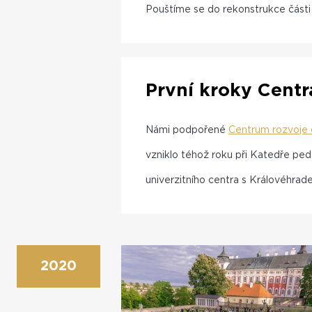
Pouštíme se do rekonstrukce části
První kroky Centr
Námi podpořené
Centrum rozvoje 
vzniklo téhož roku při Katedře pe
univerzitního centra s Královéhra
2020