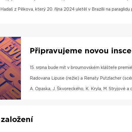
Hadaš z Pěkova, který 20. října 2024 uletěl v Brazílii na paraglid
Připravujeme novou insce
15. srpna bude mít v broumovském klášteře premiér
Radovana Lipuse (režie) a Renaty Putzlacher (scéná
A. Opaska, J. Škvoreckého, K. Kryla, M. Stryjové a
 založení