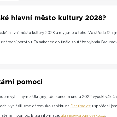
ké hlavní město kultury 2028?
ské hlavní město kultury 2028 a my jsme u toho. Ve středu 12. říj
mezinárodní porotou. Ta nakonec do finále soutěže vybrala Broumov
ární pomoci
dem vyhnaným z Ukrajiny, kde koncem února 2022 vypukl válečný ko
ech; vyhlásili jsme dárcovskou sbírku na
Darujme.cz
; uspořádali j
ateriální pomoc. Bližší informace:
ukrajina@broumovsko.cz
.