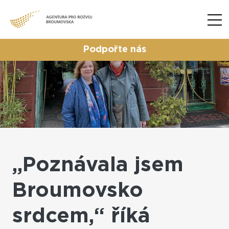
Podpořte nás
„Poznávala jsem
Broumovsko
srdcem,“ říká