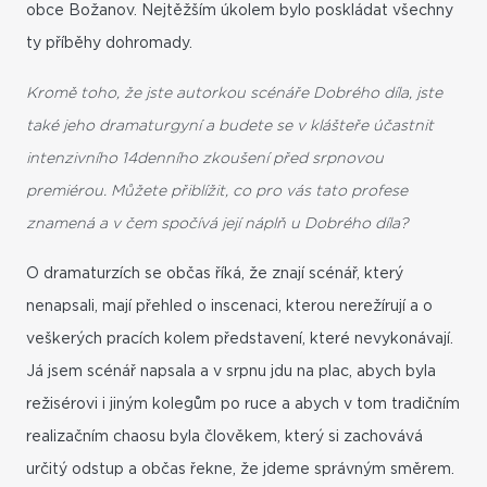
obce Božanov. Nejtěžším úkolem bylo poskládat všechny
ty příběhy dohromady.
Kromě toho, že jste autorkou scénáře Dobrého díla, jste
také jeho dramaturgyní a budete se v klášteře účastnit
intenzivního 14denního zkoušení před srpnovou
premiérou. Můžete přiblížit, co pro vás tato profese
znamená a v čem spočívá její náplň u Dobrého díla?
O dramaturzích se občas říká, že znají scénář, který
nenapsali, mají přehled o inscenaci, kterou nerežírují a o
veškerých pracích kolem představení, které nevykonávají.
Já jsem scénář napsala a v srpnu jdu na plac, abych byla
režisérovi i jiným kolegům po ruce a abych v tom tradičním
realizačním chaosu byla člověkem, který si zachovává
určitý odstup a občas řekne, že jdeme správným směrem.