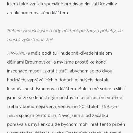
která také vznikla speciálně pro divadelní sál Dřevník v
areálu broumovského kláštera.
Během zkoušek jste tehdy některé postavy a příběhy ale
museli vyškrtnout, že?
HRA-NIC-e
měla podtitul „hudebně-divadelní slalom
dějinami Broumovska“ a my jsme prostě ke konci
inscenace museli „zkrátit trať“, abychom se po dvou
hodinách, vyprávějících o dobách minulých, dostali
k současnosti Broumova i kláštera. Bolelo mě srdce a slíbili
jsme si, že se k některým postavám a událostem vrátíme
třeba v komornější verzi, věnované 20. století.
Dobrým
dílem
splácím tento dluh. Navíc jsem si od začátku
pohrávala s myšlenkou, že bychom mohli hrát tento příběh