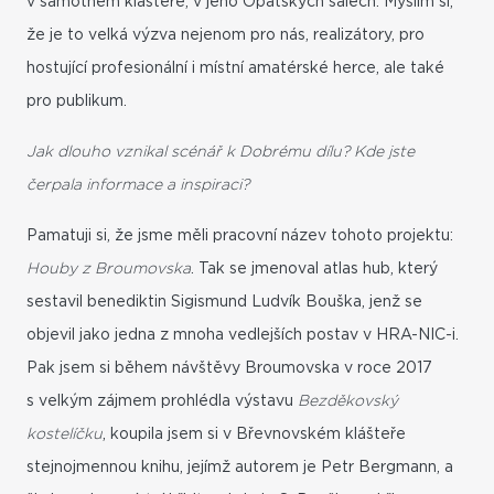
v samotném klášteře, v jeho Opatských sálech. Myslím si,
že je to velká výzva nejenom pro nás, realizátory, pro
hostující profesionální i místní amatérské herce, ale také
pro publikum.
Jak dlouho vznikal scénář k Dobrému dílu? Kde jste
čerpala informace a inspiraci?
Pamatuji si, že jsme měli pracovní název tohoto projektu:
Houby z Broumovska
. Tak se jmenoval atlas hub, který
sestavil benediktin Sigismund Ludvík Bouška, jenž se
objevil jako jedna z mnoha vedlejších postav v HRA-NIC-i.
Pak jsem si během návštěvy Broumovska v roce 2017
s velkým zájmem prohlédla výstavu
Bezděkovský
kostelíčku
, koupila jsem si v Břevnovském klášteře
stejnojmennou knihu, jejímž autorem je Petr Bergmann, a