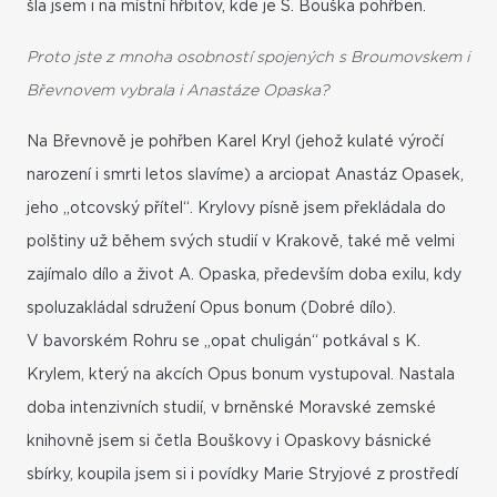
šla jsem i na místní hřbitov, kde je S. Bouška pohřben.
Proto jste z mnoha osobností spojených s Broumovskem i
Břevnovem vybrala i Anastáze Opaska?
Na Břevnově je pohřben Karel Kryl (jehož kulaté výročí
narození i smrti letos slavíme) a arciopat Anastáz Opasek,
jeho „otcovský přítel“. Krylovy písně jsem překládala do
polštiny už během svých studií v Krakově, také mě velmi
zajímalo dílo a život A. Opaska, především doba exilu, kdy
spoluzakládal sdružení Opus bonum (Dobré dílo).
V bavorském Rohru se „opat chuligán“ potkával s K.
Krylem, který na akcích Opus bonum vystupoval. Nastala
doba intenzivních studií, v brněnské Moravské zemské
knihovně jsem si četla Bouškovy i Opaskovy básnické
sbírky, koupila jsem si i povídky Marie Stryjové z prostředí