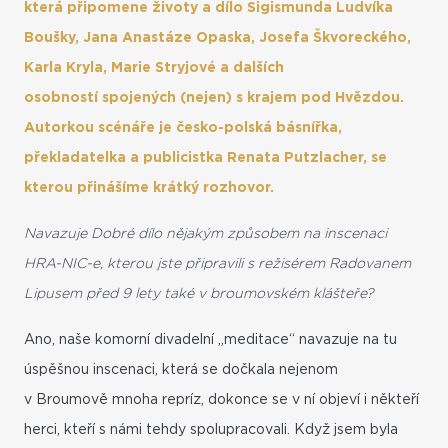
která připomene životy a dílo Sigismunda Ludvíka
Boušky, Jana Anastáze Opaska, Josefa Škvoreckého,
Karla Kryla, Marie Stryjové a dalších
osobností spojených (nejen) s krajem pod Hvězdou.
Autorkou scénáře je česko-polská básnířka,
překladatelka a publicistka Renata Putzlacher, se
kterou přinášíme krátký rozhovor.
Navazuje Dobré dílo nějakým způsobem na inscenaci
HRA-NIC-e, kterou jste připravili s režisérem Radovanem
Lipusem před 9 lety také v broumovském klášteře?
Ano, naše komorní divadelní „meditace“ navazuje na tu
úspěšnou inscenaci, která se dočkala nejenom
v Broumově mnoha repríz, dokonce se v ní objeví i někteří
herci, kteří s námi tehdy spolupracovali. Když jsem byla