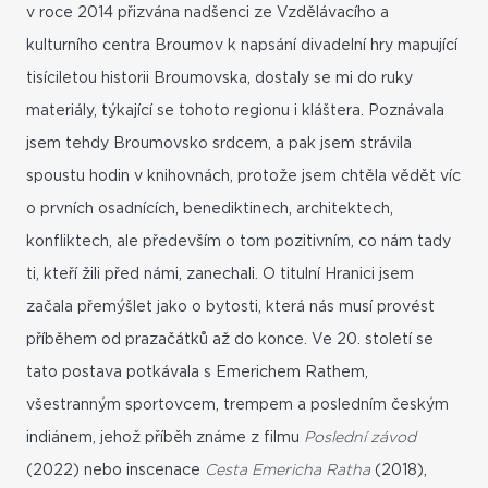
v roce 2014 přizvána nadšenci ze Vzdělávacího a
kulturního centra Broumov k napsání divadelní hry mapující
tisíciletou historii Broumovska, dostaly se mi do ruky
materiály, týkající se tohoto regionu i kláštera. Poznávala
jsem tehdy Broumovsko srdcem, a pak jsem strávila
spoustu hodin v knihovnách, protože jsem chtěla vědět víc
o prvních osadnících, benediktinech, architektech,
konfliktech, ale především o tom pozitivním, co nám tady
ti, kteří žili před námi, zanechali. O titulní Hranici jsem
začala přemýšlet jako o bytosti, která nás musí provést
příběhem od prazačátků až do konce. Ve 20. století se
tato postava potkávala s Emerichem Rathem,
všestranným sportovcem, trempem a posledním českým
indiánem, jehož příběh známe z filmu
Poslední závod
(2022) nebo inscenace
Cesta Emericha Ratha
(2018),